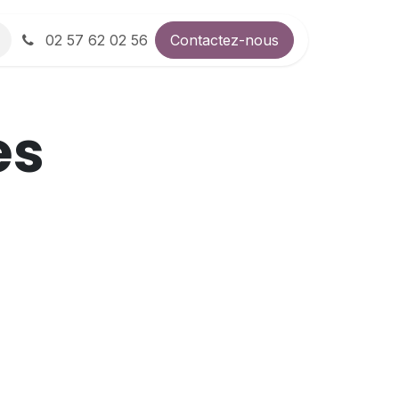
02 57 62 02 56
Contactez-nous
es