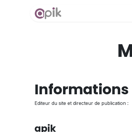
Se rendre au contenu
M
Informations 
Editeur du site et directeur de publication :
a
pik